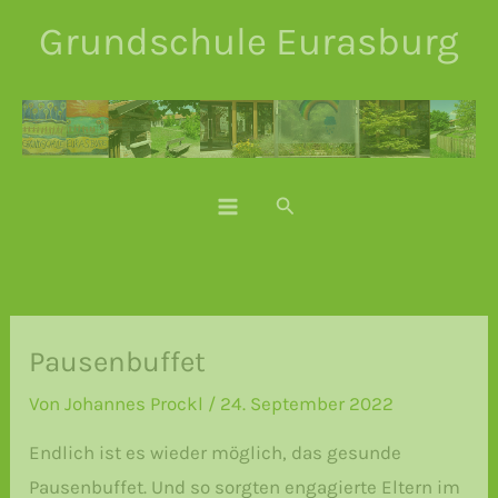
Zum
Grundschule Eurasburg
Inhalt
springen
Suchen
Pausenbuffet
Von
Johannes Prockl
/
24. September 2022
Endlich ist es wieder möglich, das gesunde
Pausenbuffet. Und so sorgten engagierte Eltern im