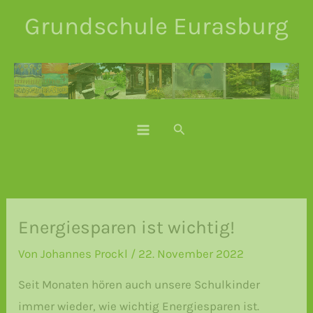
Zum
Grundschule Eurasburg
Inhalt
springen
Suchen
Energiesparen ist wichtig!
Von
Johannes Prockl
/
22. November 2022
Seit Monaten hören auch unsere Schulkinder
immer wieder, wie wichtig Energiesparen ist.