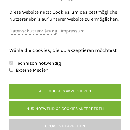
Erinnerung bleiben wird. Oder wie es ein Kind
Diese Website nutzt Cookies, um das bestmögliche
formulierte: „Ich saß direkt neben dem
Nutzererlebnis auf unserer Website zu ermöglichen.
Bürgermeister, das erleb ich jetzt auch nicht jeden
Datenschutzerklärung
|
Impressum
Tag.“
Wähle die Cookies, die du akzeptieren möchtest
←
Vorheriger Beitrag
Nächster Beitrag
→
Technisch notwendig
Externe Medien
ALLE COOKIES AKZEPTIEREN
Kontakt
Inhaltsverzeichnis
NUR NOTWENDIGE COOKIES AKZEPTIEREN
Impressum
Datenschutzerklärung
COOKIES BEARBEITEN