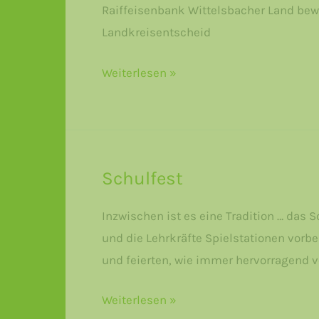
Raiffeisenbank Wittelsbacher Land bewe
Landkreisentscheid
Mathewettbewerb
Weiterlesen »
Schulfest
Inzwischen ist es eine Tradition … das
und die Lehrkräfte Spielstationen vorb
und feierten, wie immer hervorragend ve
Schulfest
Weiterlesen »