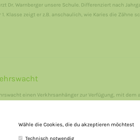
zt Dr. Warnberger unsere Schule. Differenziert nach Jahrga
1. Klasse zeigt er z.B. anschaulich, wie Karies die Zähne s
kehrswacht
kehrswacht einen Verkhrsanhänger zur Verfügung, mit dem
eht es raus …
Wähle die Cookies, die du akzeptieren möchtest
Technisch notwendig