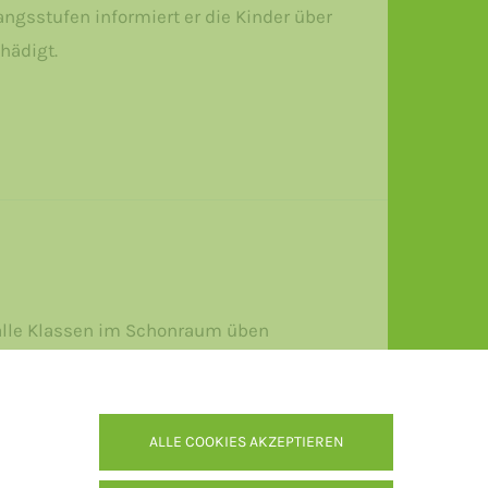
ngsstufen informiert er die Kinder über
chädigt.
 alle Klassen im Schonraum üben
ALLE COOKIES AKZEPTIEREN