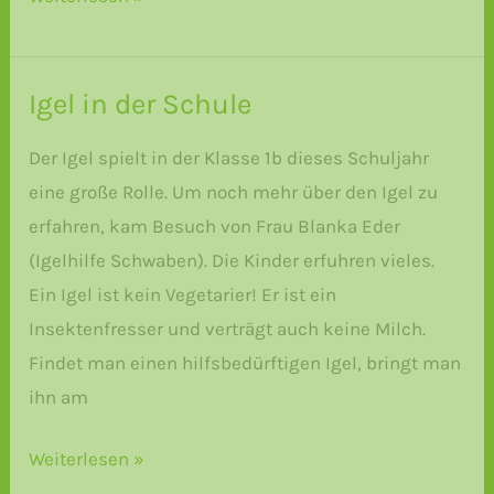
entdecken
den
Wald
Igel in der Schule
mit
Der Igel spielt in der Klasse 1b dieses Schuljahr
dem
eine große Rolle. Um noch mehr über den Igel zu
Förster
erfahren, kam Besuch von Frau Blanka Eder
(Igelhilfe Schwaben). Die Kinder erfuhren vieles.
Ein Igel ist kein Vegetarier! Er ist ein
Insektenfresser und verträgt auch keine Milch.
Findet man einen hilfsbedürftigen Igel, bringt man
ihn am
Igel
Weiterlesen »
in