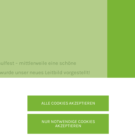
ulfest – mittlerweile eine schöne
wurde unser neues Leitbild vorgestellt!
r Schulgemeinschaft […]
ALLE COOKIES AKZEPTIEREN
NUR NOTWENDIGE COOKIES
AKZEPTIEREN