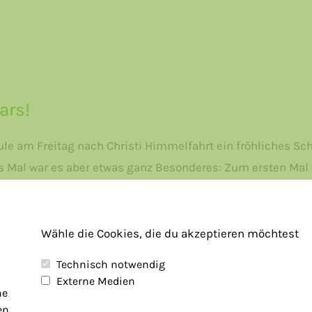
ars!
le am Freitag nach Christi Himmelfahrt ein fröhliches Sch
eses Mal war es aber etwas ganz Besonderes: Zum ersten Mal 
 alle Klassen etwas vorbereitet, um das neue Leitbild de
Wähle die Cookies, die du akzeptieren möchtest
Technisch notwendig
Externe Medien
he
en.